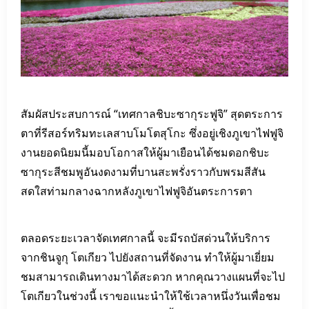
สัมผัสประสบการณ์ “เทศกาลชิบะซากุระฟูจิ” สุดตระการ
ตาที่รีสอร์ทริมทะเลสาบโมโตสุโกะ ซึ่งอยู่เชิงภูเขาไฟฟูจิ
งานยอดนิยมนี้มอบโอกาสให้ผู้มาเยือนได้ชมดอกชิบะ
ซากุระสีชมพูอันงดงามที่บานสะพรั่งราวกับพรมสีสัน
สดใสท่ามกลางฉากหลังภูเขาไฟฟูจิอันตระการตา
ตลอดระยะเวลาจัดเทศกาลนี้ จะมีรถบัสด่วนให้บริการ
จากชินจูกุ โตเกียว ไปยังสถานที่จัดงาน ทำให้ผู้มาเยี่ยม
ชมสามารถเดินทางมาได้สะดวก หากคุณวางแผนที่จะไป
โตเกียวในช่วงนี้ เราขอแนะนำให้ใช้เวลาหนึ่งวันเพื่อชม